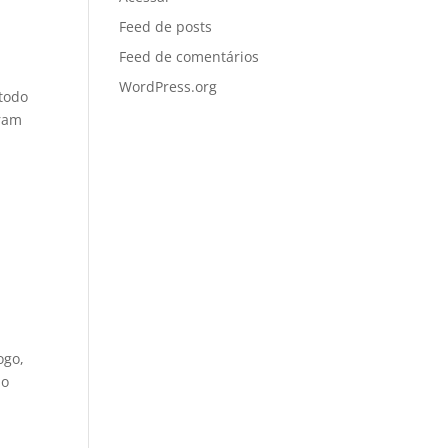
Feed de posts
Feed de comentários
WordPress.org
 todo
rram
ogo,
 o