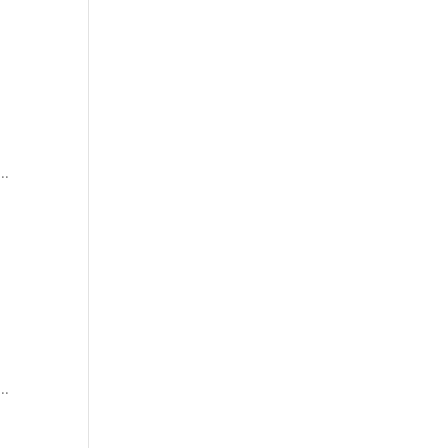
..
..